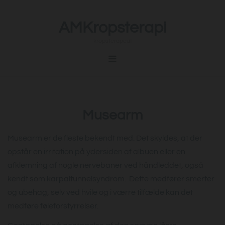
AMKropsterapi
kropsterapeut
Musearm
Musearm er de fleste bekendt med. Det skyldes, at der
opstår en irritation på ydersiden af albuen eller en
afklemning af nogle nervebaner ved håndleddet, også
kendt som karpaltunnelsyndrom. Dette medfører smerter
og ubehag, selv ved hvile og i værre tilfælde kan det
medføre føleforstyrrelser.