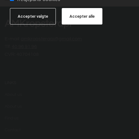
Accepter valgte
Accepter alle
AMKropsterapi
E-mail:
amkropsterapi@gmail.com
Tlf.
40 96 91 96
CVR: 40704108
LINKS
About us
About us
Find us
Contact