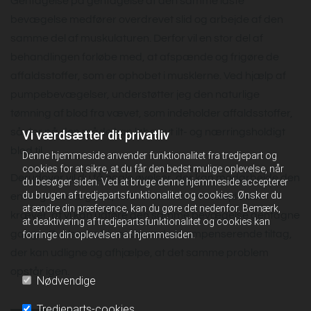
Gentagelse på gentagelse af den samme låste
bevægelse medfører overdrevet slid og arbejde af den
samme del af muskulaturen. Derfor vil en stor del af
behandlingen forløbe med, at afspænde og frigøre de
affaldsstoffer, som er ophobet i musklerne. Ved hjælp af
pumpebevægelser, understøtter jeg den naturlige
tømning af blod fra vævet, som indeholder affaldsstoffer,
så der på den måde kan løbe nyt ilt- og nærringsholdigt
Vi værdsætter dit privatliv
blod til.
Denne hjemmeside anvender funktionalitet fra tredjepart og
cookies for at sikre, at du får den bedst mulige oplevelse, når
Derudover vil du få nogle øvelser, der kan modarbejde den
du besøger siden. Ved at bruge denne hjemmeside accepterer
du brugen af tredjepartsfunktionalitet og cookies. Ønsker du
ensidige bevægelse, fordi vi ofte har et arbejde der
at ændre din præference, kan du gøre det nedenfor. Bemærk,
kræver, at vi kan udføre den samme bevægelse gentagne
at deaktivering af tredjepartsfunktionalitet og cookies kan
gange. Øvelserne bliver derved et kompenserende tiltag,
forringe din oplevelsen af hjemmesiden.
der kan udligne og afhjælpe, at det samme problem
opstår igen.
Nødvendige
Tredjeparts-cookies