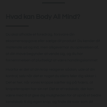
Hvad kan Body All Mind?
Du skal afholde et foredrag, forsvare din
eksamensopgave eller sælge dit produkt. Du kender dit
materiale ud og ind, men alligevel har du oplevelsen af,
at din mave begynder at vende sig, og du har
fornemmelsen af pludseligt at være handlingslammet.
Hvorfor er det at din krop reagerer sådan, ude af din
kontrol, selv når det er noget du ellers føler dig sikker i.
Det er her, når vores kroppe sætter sig på tværs, at
kropsterapien har sin ret. Det er et redskab, der kan
være med til at give dig muligheden for at opnå et bedre
kendskab til dig egen krop, og finde de svar som dit