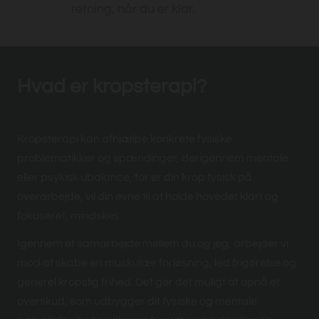
retning, når du er klar.
Hvad er kropsterapi?
Kropsterapi kan afhjælpe konkrete fysiske
problematikker og spændinger, derigennem mentale
eller psykisk ubalance, for er din krop fysisk på
overarbejde, vil din evne til at holde hovedet klart og
fokuseret, mindskes.
Igennem et samarbejde mellem du og jeg, arbejder vi
mod at skabe en muskulær forløsning, led frigørelse og
generel kropslig frihed. Det gør det muligt at opnå et
overskud, som udbygger dit fysiske og mentale