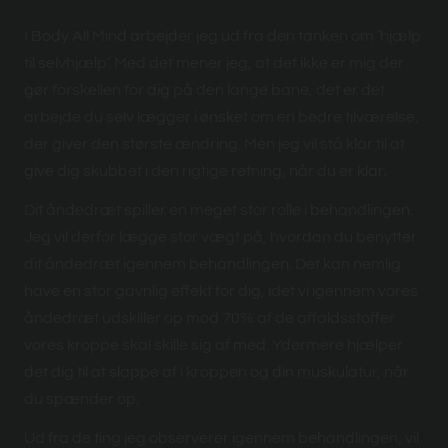
I Body All Mind arbejder jeg ud fra den tanken om ’hjælp
til selvhjælp’. Med det mener jeg, at det ikke er mig der
gør forskellen for dig på den lange bane, det er det
arbejde du selv lægger i ønsket om en bedre tilværelse,
der giver den største ændring. Men jeg vil stå klar til at
give dig skubbet i den rigtige retning, når du er klar.
Dit åndedræt spiller en meget stor rolle i behandlingen.
Jeg vil derfor lægge stor vægt på, hvordan du benytter
dit åndedræt igennem behandlingen. Det kan nemlig
have en stor gavnlig effekt for dig, idet vi igennem vores
åndedræt udskiller op mod 70% af de affaldsstoffer
vores kroppe skal skille sig af med. Ydermere hjælper
det dig til at slappe af i kroppen og din muskulatur, når
du spænder op.
Ud fra de ting jeg observerer igennem behandlingen, vil