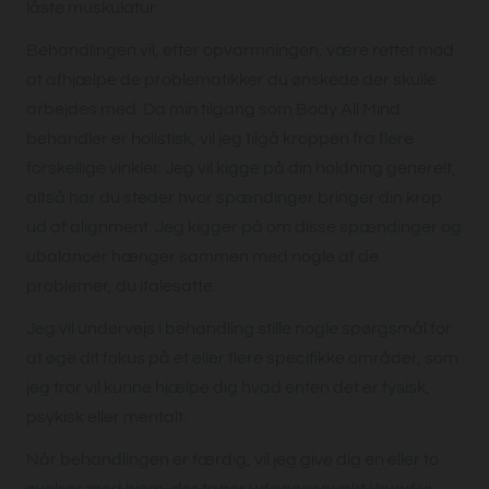
låste muskulatur.
Behandlingen vil, efter opvarmningen, være rettet mod
at afhjælpe de problematikker du ønskede der skulle
arbejdes med. Da min tilgang som Body All Mind
behandler er holistisk, vil jeg tilgå kroppen fra flere
forskellige vinkler. Jeg vil kigge på din holdning generelt,
altså har du steder hvor spændinger bringer din krop
ud af alignment. Jeg kigger på om disse spændinger og
ubalancer hænger sammen med nogle af de
problemer, du italesatte.
Jeg vil undervejs i behandling stille nogle spørgsmål for
at øge dit fokus på et eller flere specifikke områder, som
jeg tror vil kunne hjælpe dig hvad enten det er fysisk,
psykisk eller mentalt.
Når behandlingen er færdig, vil jeg give dig en eller to