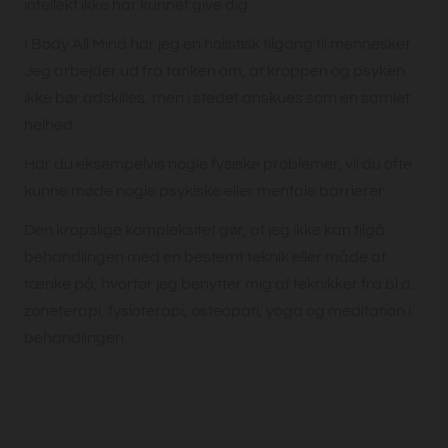
intellekt ikke har kunnet give dig.
I Body All Mind har jeg en holistisk tilgang til mennesket.
Jeg arbejder ud fra tanken om, at kroppen og psyken
ikke bør adskilles, men i stedet anskues som en samlet
helhed.
Har du eksempelvis nogle fysiske problemer, vil du ofte
kunne møde nogle psykiske eller mentale barrierer.
Den kropslige kompleksitet gør, at jeg ikke kan tilgå
behandlingen med en bestemt teknik eller måde at
tænke på, hvorfor jeg benytter mig af teknikker fra bl.a.
zoneterapi, fysioterapi, osteopati, yoga og meditation i
behandlingen.