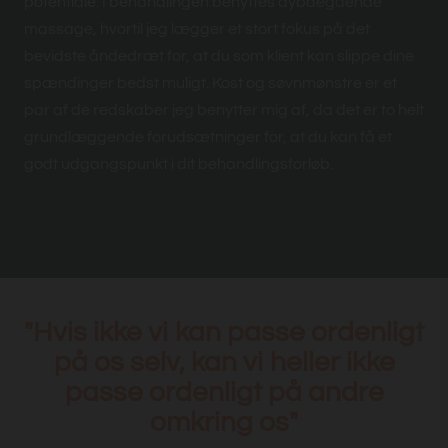
potentiale. I behandlingen benyttes dybdegående
massage, hvortil jeg lægger et stort fokus på det
bevidste åndedræt for, at du som klient kan slippe dine
spændinger bedst muligt. Kost og søvnmønstre er et
par af de redskaber jeg benytter mig af, da det er to helt
grundlæggende forudsætninger for, at du kan få et
godt udgangspunkt i dit behandlingsforløb.
"Hvis ikke vi kan passe ordenligt
på os selv, kan vi heller ikke
passe ordenligt på andre
omkring os"