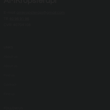
AMKropsterapi
E-mail:
amkropsterapi@gmail.com
Tlf.
40 96 91 96
CVR: 40704108
LINKS
About us
About us
Find us
Contact
Find us
FOLLOW US