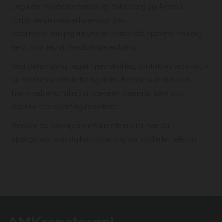
Jeg kan tilbyde behandling i Silkeborg og Århus i
forbindelse med erhvervsaftaler.
Ydermere kan jeg tilbyde at behandle hjemme hos dig
selv, hvor jeg vil medbringe en briks.
Ved behandling i eget hjem skal jeg kontaktes via mail, vi
vil her kunne aftale tid og dato. Bemærk at der ved
hjemmebehandling vil være en merpris, som skal
dække transport og rejsetiden.
Ønsker du yderligere information eller har du
spørgsmål, kan du kontakte mig via mail eller telefon.