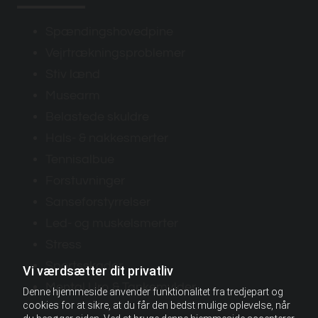
Spændingshovedpine
Vejrtrækningsproblemer
Stiv lænd
Musearm
Belastede skuldre
Hals- & nakkesmerter
Tennisalbue
Forstuvninger
Sanseforstyrrelser
Led- og muskelsmerter
Stress
Sportsskader
Vi værdsætter dit privatliv
Mental Uro & Tankemylder
Denne hjemmeside anvender funktionalitet fra tredjepart og
cookies for at sikre, at du får den bedst mulige oplevelse, når