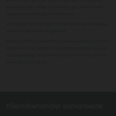
øvelser med hjem, der tager udgangspunkt i hvad vi
arbejdede med i løbet af behandlingen, som du med
fordel kan benytte dig af derhjemme.
Vi afrunder behandlingen med en kort snak. Her aftaler
vi et eventuelt behandlingsforløb.
En Body All Mind behandling har en varighed på 1 time. I
den time er der inkluderet indledende samtale samt af-
og påklædning. Selve behandlingen har af den grund
en varighed på 50 min.
Klient/behandler samarbejde