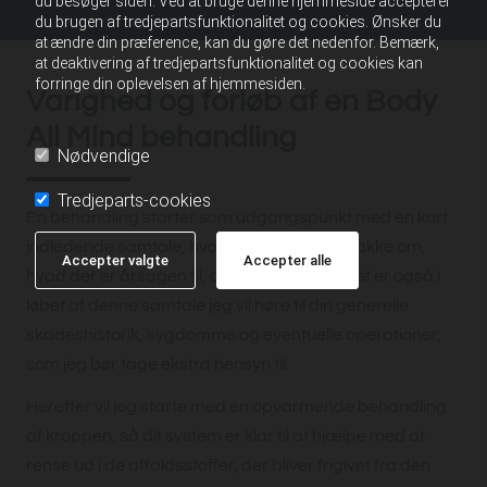
du besøger siden. Ved at bruge denne hjemmeside accepterer
du brugen af tredjepartsfunktionalitet og cookies. Ønsker du
at ændre din præference, kan du gøre det nedenfor. Bemærk,
at deaktivering af tredjepartsfunktionalitet og cookies kan
forringe din oplevelsen af hjemmesiden.
Varighed og forløb af en Body
All Mind behandling
Nødvendige
Tredjeparts-cookies
En behandling starter som udgangspunkt med en kort
indledende samtale, hvori vi sammen vil snakke om,
Accepter valgte
Accepter alle
hvad der er årsagen til, at du er kommet. Det er også i
løbet af denne samtale jeg vil høre til din generelle
skadeshistorik, sygdomme og eventuelle operationer,
som jeg bør tage ekstra hensyn til.
Herefter vil jeg starte med en opvarmende behandling
af kroppen, så dit system er klar til at hjælpe med at
rense ud i de affaldsstoffer, der bliver frigivet fra den