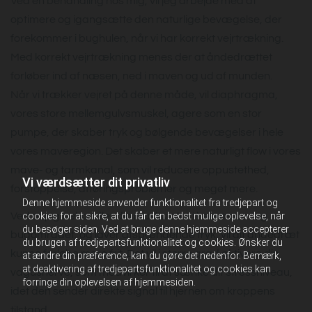
Ved en behandling hos mig, vil jeg arbejde med at
optimere og igangsætte den naturlige bevægelse, der
forekommer i bughulen, når vi har korrekt vejrtrækning.
Med korrekt vejrtrækning menes der at åndedrættet
forløber ind af næsen, ned i maven og ud af munden.
Når vi trækker vejret på denne måde, vil diaphragma,
vores store mellemgulvsmuskel, agere som en stor
pumpe, der skaber tryk og bølgende bevægelser i hele
vores maveregion. Det skaber et mere naturligt flow i vores
mave- og tarmkanal, som vil reducere oppustethed,
Vi værdsætter dit privatliv
forstoppelse, afføringsproblemer og meget mere.
Denne hjemmeside anvender funktionalitet fra tredjepart og
Ved at jeg behandler din muskulatur i hele mave- og
cookies for at sikre, at du får den bedst mulige oplevelse, når
du besøger siden. Ved at bruge denne hjemmeside accepterer
bugområdet, og laver afspændende tryk, vil dit åndedræt
du brugen af tredjepartsfunktionalitet og cookies. Ønsker du
kunne forløbe mere frit. Det vil i større grad aktivere din
at ændre din præference, kan du gøre det nedenfor. Bemærk,
at deaktivering af tredjepartsfunktionalitet og cookies kan
vagusnerve, som medvirker til at sænke dit stressniveau,
forringe din oplevelsen af hjemmesiden.
idet den sender direkte signal til hjernen om kroppens
tilstand.