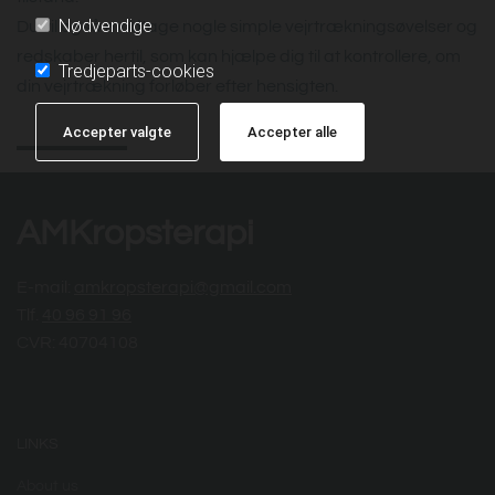
Nødvendige
Du vil også modtage nogle simple vejrtrækningsøvelser og
redskaber hertil, som kan hjælpe dig til at kontrollere, om
Tredjeparts-cookies
din vejrtrækning forløber efter hensigten.
Accepter valgte
Accepter alle
AMKropsterapi
E-mail:
amkropsterapi@gmail.com
Tlf.
40 96 91 96
CVR: 40704108
LINKS
About us